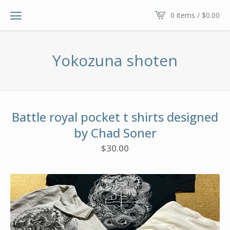
0 items /
$
0.00
Yokozuna shoten
Battle royal pocket t shirts designed
by Chad Soner
$
30.00