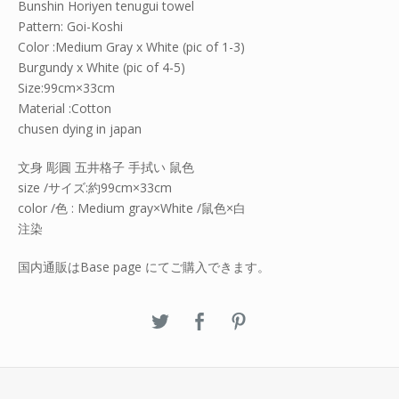
Bunshin Horiyen tenugui towel
Pattern: Goi-Koshi
Color :Medium Gray x White (pic of 1-3)
Burgundy x White (pic of 4-5)
Size:99cm×33cm
Material :Cotton
chusen dying in japan
文身 彫圓 五井格子 手拭い 鼠色
size /サイズ:約99cm×33cm
color /色 : Medium gray×White /鼠色×白
注染
国内通販はBase page にてご購入できます。