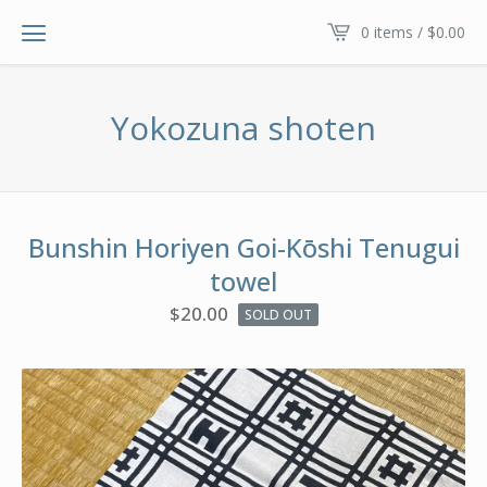
0 items /
$
0.00
Yokozuna shoten
Bunshin Horiyen Goi-Kōshi Tenugui
towel
$
20.00
SOLD OUT