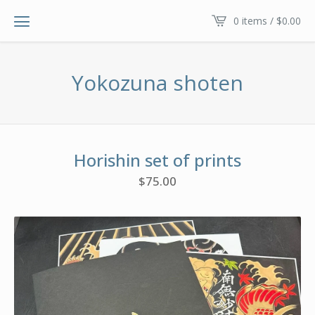
0 items /
$
0.00
Yokozuna shoten
Horishin set of prints
$
75.00