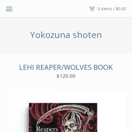
0 items /
$
0.00
Yokozuna shoten
LEHI REAPER/WOLVES BOOK
$
120.00