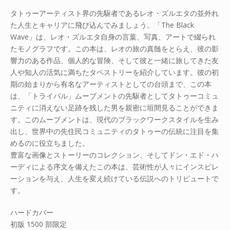
タトゥーアーティスト界の先駆者であるレオ・ズルエタの並外れ
た人生とキャリアに飛び込んでみましょう。「The Black
Wave」は、レオ・ズルエタ自身の言葉、写真、アートで綴られ
たモノグラフです。この本は、レオの旅の真髄をとらえ、彼の影
響力のある作品、個人的な冒険、そして彼と一緒に旅してきた友
人や知人の活気に満ちたタペストリーを紹介しています。彼の初
期の始まりから有名なアーティストとしての台頭まで、この本
は、「トライバル」ムーブメントの先駆者としてタトゥーコミュ
ニティに消えない足跡を残した男を親密に垣間見ることができま
す。このムーブメントは、現代のブラックワークスタイルを生み
出し、世界中の先住民コミュニティのタトゥーの伝統に注目を集
めるのに役立ちました。
豊富な画像とストーリーのコレクション、そしてドン・エド・ハ
ーディによる序文を備えたこの本は、芸術性が人々にインスピレ
ーションを与え、人生を変え続けている伝説へのトリビュートで
す。
ハードカバー
初版 1500 部限定