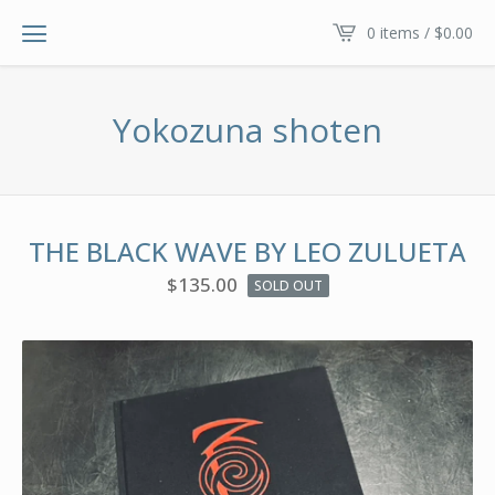
0 items /
$
0.00
Yokozuna shoten
THE BLACK WAVE BY LEO ZULUETA
$
135.00
SOLD OUT